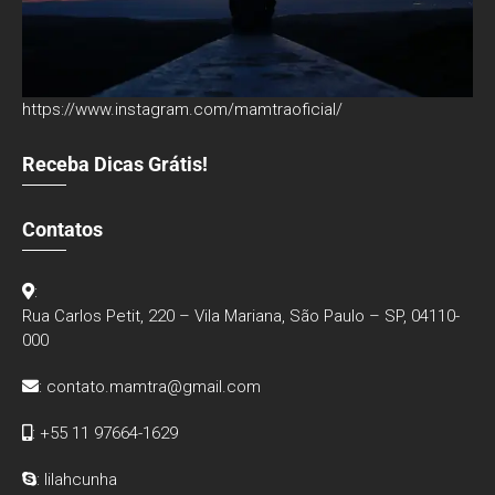
https://www.instagram.com/mamtraoficial/
Receba Dicas Grátis!
Contatos
:
Rua Carlos Petit, 220 – Vila Mariana, São Paulo – SP, 04110-
000
:
contato.mamtra@gmail.com
: +55 11 97664-1629
: lilahcunha