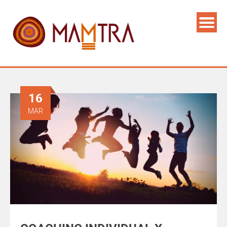
16
MAR