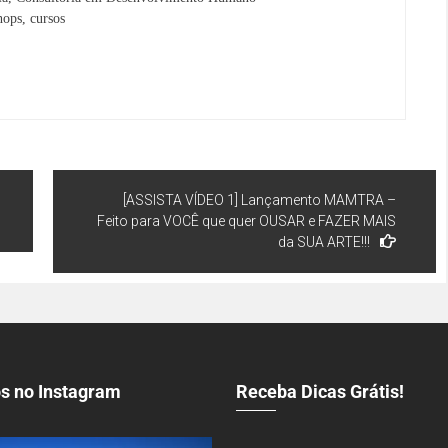
hops, cursos
[ASSISTA VÍDEO 1] Lançamento MAMTRA –
Feito para VOCÊ que quer OUSAR e FAZER MAIS
da SUA ARTE!!!
s no Instagram
Receba Dicas Grátis!