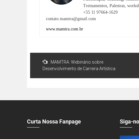
Treinamentos, Palestras, works
+55 11 97664-1629
contato.mamtra@gmail.com
www.mamtra.com.br
MAMTRA: Webinário sobre
Desenvolvimento de Carreira Artística
Curta Nossa Fanpage
Siga-no