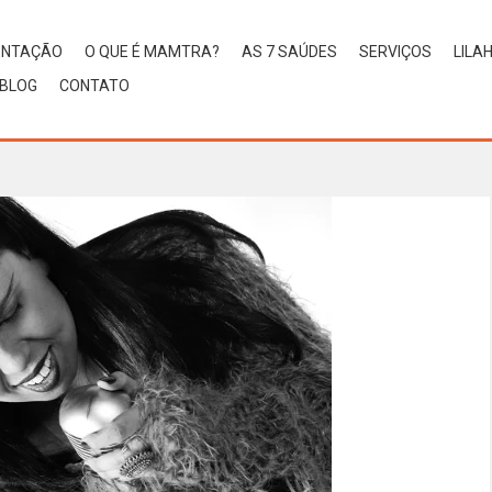
ENTAÇÃO
O QUE É MAMTRA?
AS 7 SAÚDES
SERVIÇOS
LILA
BLOG
CONTATO