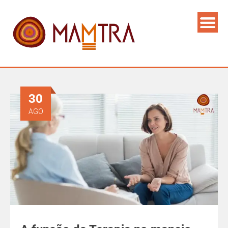
30
AGO