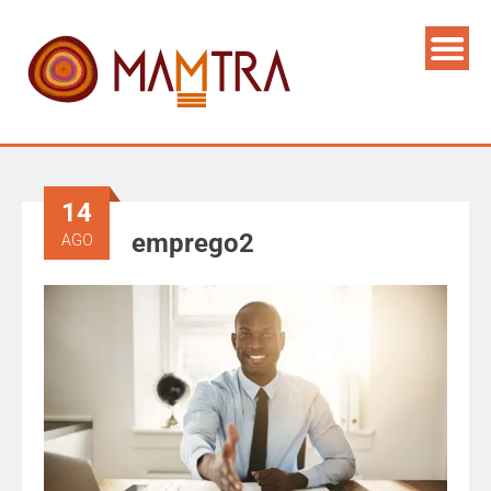
14
emprego2
AGO