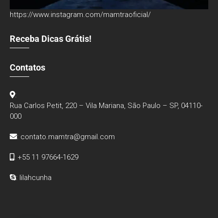
https://www.instagram.com/mamtraoficial/
Receba Dicas Grátis!
Contatos
:
Rua Carlos Petit, 220 – Vila Mariana, São Paulo – SP, 04110-
000
:
contato.mamtra@gmail.com
: +55 11 97664-1629
: lilahcunha