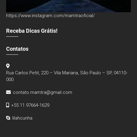
https://www.instagram.com/mamtraoficial/
Receba Dicas Grátis!
Contatos
:
Rua Carlos Petit, 220 – Vila Mariana, São Paulo – SP, 04110-
000
:
contato.mamtra@gmail.com
: +55 11 97664-1629
: lilahcunha