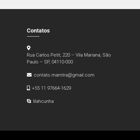
Contatos
:
Rua Carlos Petit, 220 – Vila Mariana, São
Paulo – SP, 04110-000
:
contato.mamtra@gmail.com
: +55 11 97664-1629
: lilahcunha