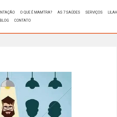
ENTAÇÃO
O QUE É MAMTRA?
AS 7 SAÚDES
SERVIÇOS
LILA
BLOG
CONTATO