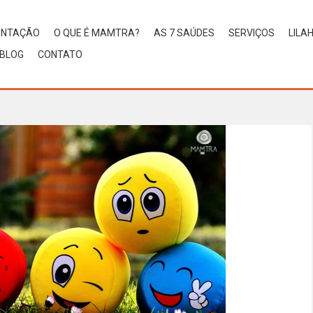
ENTAÇÃO
O QUE É MAMTRA?
AS 7 SAÚDES
SERVIÇOS
LILA
BLOG
CONTATO