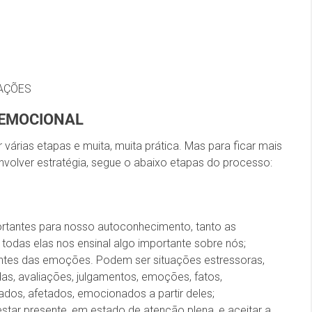
LAÇÕES
 EMOCIONAL
árias etapas e muita, muita prática. Mas para ficar mais
volver estratégia, segue o abaixo etapas do processo:
tantes para nosso autoconhecimento, tanto as
todas elas nos ensinal algo importante sobre nós;
itantes das emoções. Podem ser situações estressoras,
das, avaliações, julgamentos, emoções, fatos,
os, afetados, emocionados a partir deles;
tar presente, em estado de atenção plena, e aceitar a