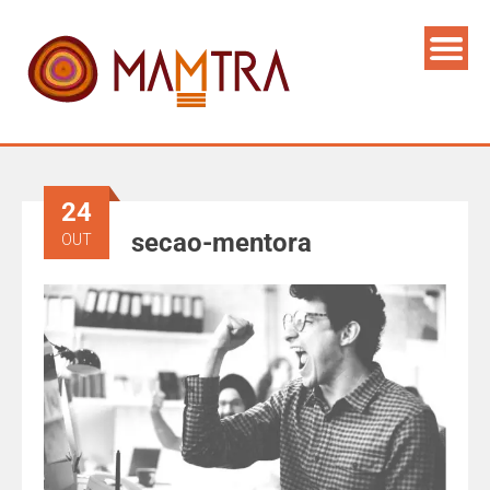
24
secao-mentora
OUT