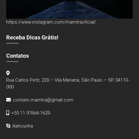
https://www.instagram.com/mamtraoficial/
Receba Dicas Grátis!
Contatos
:
Rua Carlos Petit, 220 – Vila Mariana, São Paulo – SP, 04110-
000
:
contato.mamtra@gmail.com
: +55 11 97664-1629
: lilahcunha