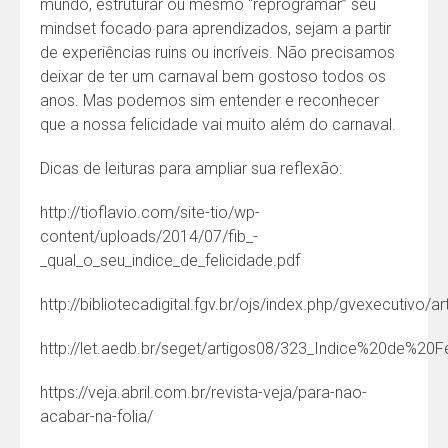
mundo, estruturar ou mesmo “reprogramar” seu
mindset focado para aprendizados, sejam a partir
de experiências ruins ou incríveis. Não precisamos
deixar de ter um carnaval bem gostoso todos os
anos. Mas podemos sim entender e reconhecer
que a nossa felicidade vai muito além do carnaval.
Dicas de leituras para ampliar sua reflexão:
http://tioflavio.com/site-tio/wp-
content/uploads/2014/07/fib_-
_qual_o_seu_indice_de_felicidade.pdf
http://bibliotecadigital.fgv.br/ojs/index.php/gvexecutivo/a
http://let.aedb.br/seget/artigos08/323_Indice%20de%20F
https://veja.abril.com.br/revista-veja/para-nao-
acabar-na-folia/