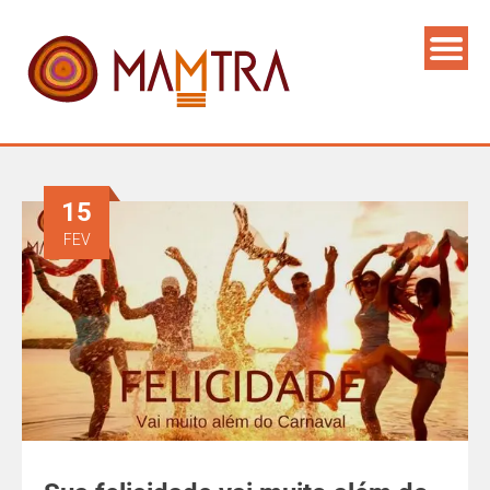
15
FEV