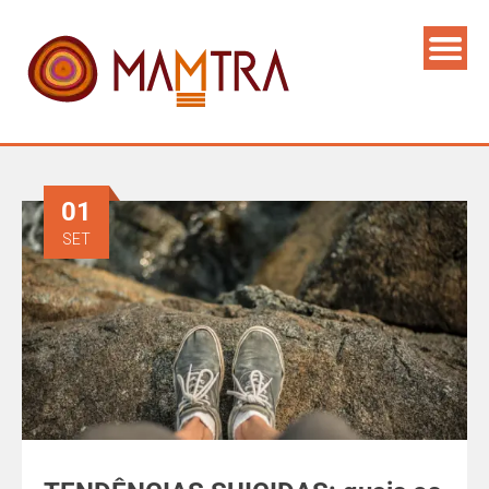
01
SET