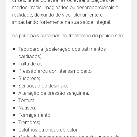
crises, tentando evitá-las ou evitar situações de
medos irreais, imaginários ou desproporcionais à
realidade, deixando de viver plenamente e
impactando fortemente na sua saúde integral.
os principais sintomas do transtorno do pânico são:
Taquicardia (aceleração dos batimentos
cardíacos);
Falta de ar;
Pressão e/ou dor intensa no peito;
Sudorese;
Sensação de desmaio;
Alteração da pressão sanguínea;
Tontura;
Náusea;
Formigamento;
Tremores;
Calafrios ou ondas de calor;