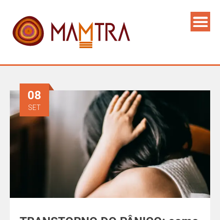
08
SET