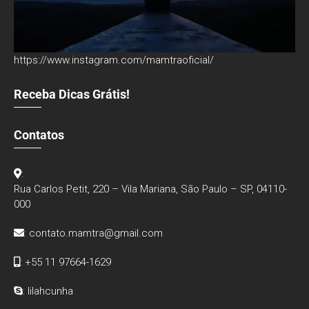
https://www.instagram.com/mamtraoficial/
Receba Dicas Grátis!
Contatos
:
Rua Carlos Petit, 220 – Vila Mariana, São Paulo – SP, 04110-
000
:
contato.mamtra@gmail.com
: +55 11 97664-1629
: lilahcunha