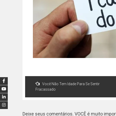
Você Não Tem Idade Para Se Sentir
Fracassado
Deixe seus comentários. VOCÊ é muito import