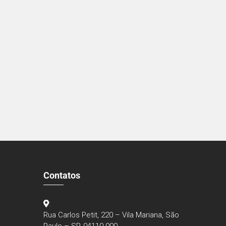
Contatos
:
Rua Carlos Petit, 220 – Vila Mariana, São
Paulo – SP, 04110-000