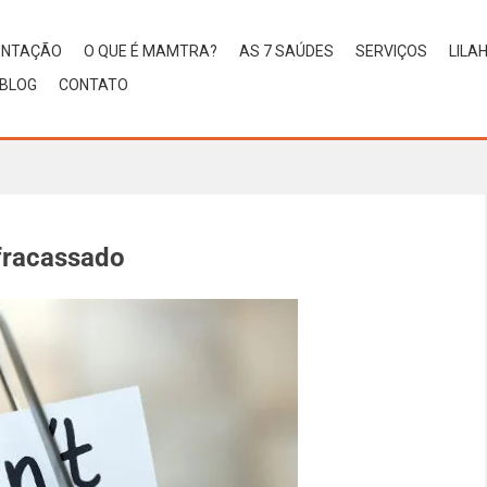
ENTAÇÃO
O QUE É MAMTRA?
AS 7 SAÚDES
SERVIÇOS
LILA
BLOG
CONTATO
fracassado