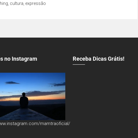
hing
,
cultura
,
expressão
s no Instagram
Receba Dicas Grátis!
www.instagram.com/mamtraoficial/