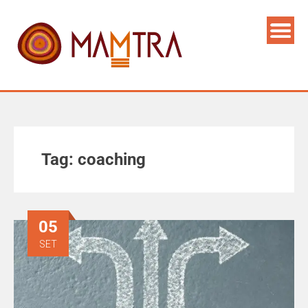
Tag:
coaching
05
SET