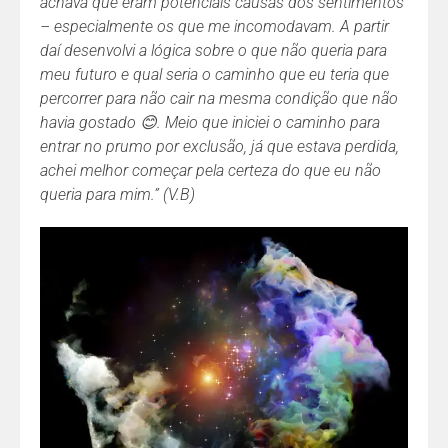
achava que eram potenciais causas dos sentimentos
– especialmente os que me incomodavam. A partir
daí desenvolvi a lógica sobre o que não queria para
meu futuro e qual seria o caminho que eu teria que
percorrer para não cair na mesma condição que não
havia gostado
😊
. Meio que iniciei o caminho para
entrar no prumo por exclusão, já que estava perdida,
achei melhor começar pela certeza do que eu não
queria para mim.” (V.B)