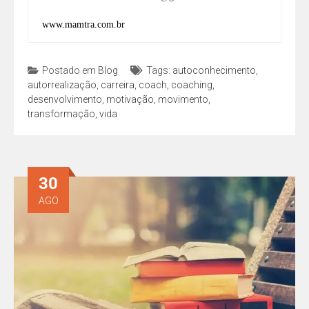
www.mamtra.com.br
Postado em
Blog
Tags:
autoconhecimento
,
autorrealização
,
carreira
,
coach
,
coaching
,
desenvolvimento
,
motivação
,
movimento
,
transformação
,
vida
30
AGO