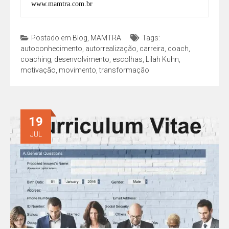
www.mamtra.com.br
Postado em
Blog
,
MAMTRA
Tags:
autoconhecimento
,
autorrealização
,
carreira
,
coach
,
coaching
,
desenvolvimento
,
escolhas
,
Lilah Kuhn
,
motivação
,
movimento
,
transformação
19
JUL