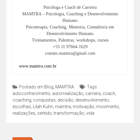
Psicóloga e Coach de Carreira
MAMTRA – Psicologia, Coaching e Desenvolvimento
Humano
Psicoterapia, Coaching, Mentoria, Consultoria em
Desenvolvimento Humano
Treinamentos, Palestras, workshops, cursos
+55 11 97664-1629
contato.mamtra@gmail.com
www.mamtra.com.br
Postado em
Blog
,
MAMTRA
Tags:
autoconhecimento
,
autorrealização
,
carreira
,
coach
,
coaching
,
conquistas
,
decisão
,
desenvolvimento
,
escolhas
,
Lilah Kuhn
,
mamtra
,
motivação
,
movimento
,
realizações
,
sentido
,
transformação
,
vida