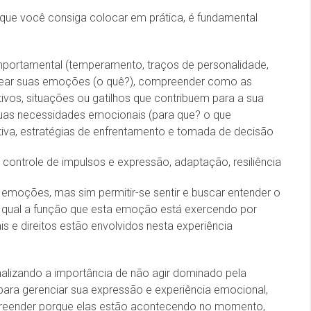
a que você consiga colocar em prática, é fundamental
omportamental (temperamento, traços de personalidade,
omear suas emoções (o quê?), compreender como as
s, situações ou gatilhos que contribuem para a sua
suas necessidades emocionais (para que? o que
iva, estratégias de enfrentamento e tomada de decisão
 controle de impulsos e expressão, adaptação, resiliência
as emoções, mas sim permitir-se sentir e buscar entender o
l, qual a função que esta emoção está exercendo por
 e direitos estão envolvidos nesta experiência
alizando a importância de não agir dominado pela
ra gerenciar sua expressão e experiência emocional,
preender porque elas estão acontecendo no momento,