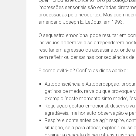
Quem criou este conceito foi o psicólogo D
impressões sensoriais são enviadas diretam
processadas pelo neocórtex. Mas quem identi
americano Joseph E. LeDoux, em 1993.
O sequestro emocional pode resultar em com
indivíduos podem vir a se arrependerem pos
resultar em agressão ou assassinato, onde 
sem refletir ou pensar nas consequências d
E como evitá-lo? Confira as dicas abaixo:
Autoconsciência e Autopercepção: procur
gatilhos de medo, raiva ou que provoque v
exemplo “neste momento sinto medo”, “est
Regulação gestão emocional: desenvolva 
agradáveis, melhor auto-observação e pe
Respire e conte antes de agir: respire, cont
situação, seja para atacar, explodir, ou se
dissipar a cascata de neurotransmissores e