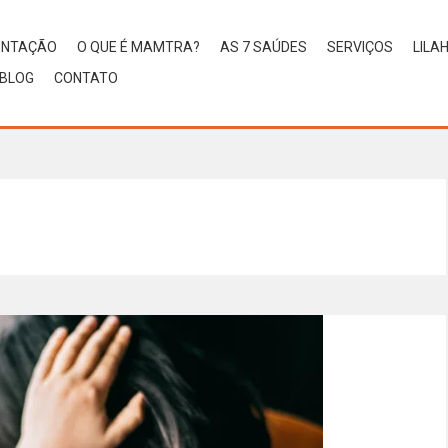
ENTAÇÃO
O QUE É MAMTRA?
AS 7 SAÚDES
SERVIÇOS
LILA
BLOG
CONTATO