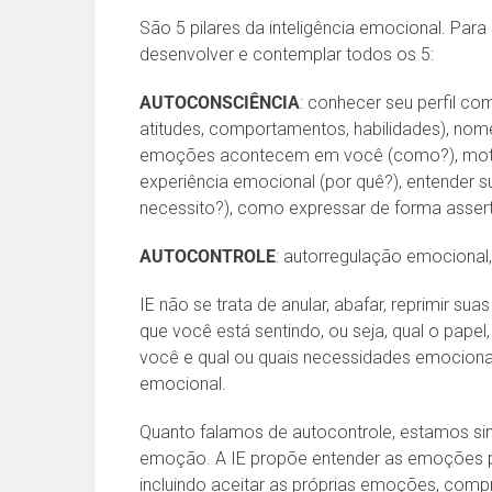
São 5 pilares da inteligência emocional. Par
desenvolver e contemplar todos os 5:
AUTOCONSCIÊNCIA
: conhecer seu perfil c
atitudes, comportamentos, habilidades), n
emoções acontecem em você (como?), motivo
experiência emocional (por quê?), entender 
necessito?), como expressar de forma assert
AUTOCONTROLE
: autorregulação emocional,
IE não se trata de anular, abafar, reprimir su
que você está sentindo, ou seja, qual o pape
você e qual ou quais necessidades emocionais
emocional.
Quanto falamos de autocontrole, estamos sin
emoção. A IE propõe entender as emoções pa
incluindo aceitar as próprias emoções, com