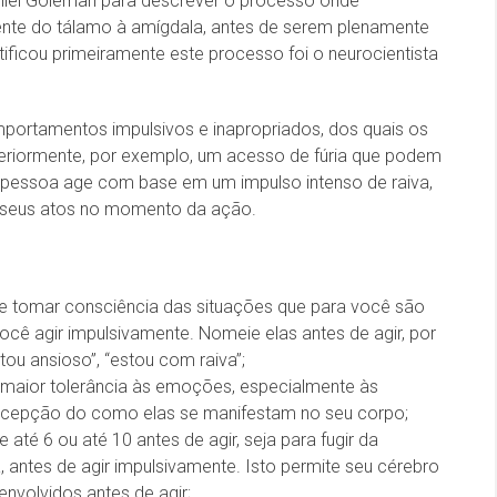
aniel Goleman para descrever o processo onde
ente do tálamo à amígdala, antes de serem plenamente
ficou primeiramente este processo foi o neurocientista
portamentos impulsivos e inapropriados, dos quais os
teriormente, por exemplo, um acesso de fúria que podem
a pessoa age com base em um impulso intenso de raiva,
e seus atos no momento da ação.
e tomar consciência das situações que para você são
ocê agir impulsivamente. Nomeie elas antes de agir, por
ou ansioso”, “estou com raiva”;
maior tolerância às emoções, especialmente às
rcepção do como elas se manifestam no seu corpo;
e até 6 ou até 10 antes de agir, seja para fugir da
ja, antes de agir impulsivamente. Isto permite seu cérebro
nvolvidos antes de agir;