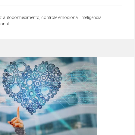
s:
autoconhecimento
,
controle emocional
,
inteligência
ional