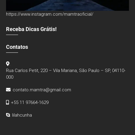
https://www.instagram.com/mamtraoficial/
Receba Dicas Grátis!
Contatos
:
Rua Carlos Petit, 220 – Vila Mariana, São Paulo – SP, 04110-
000
:
contato.mamtra@gmail.com
: +55 11 97664-1629
: lilahcunha