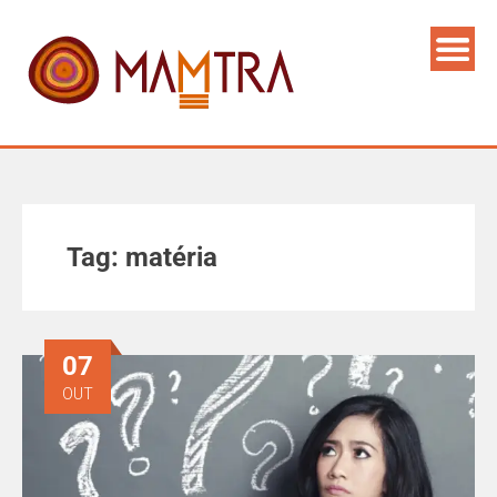
Tag:
matéria
07
OUT