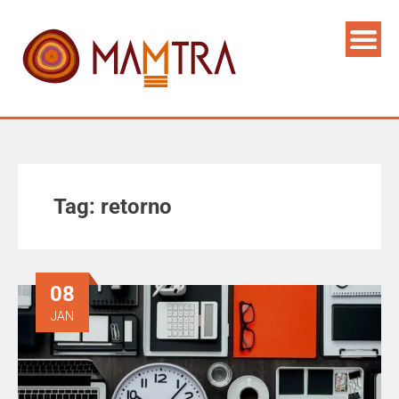
Tag:
retorno
08
JAN