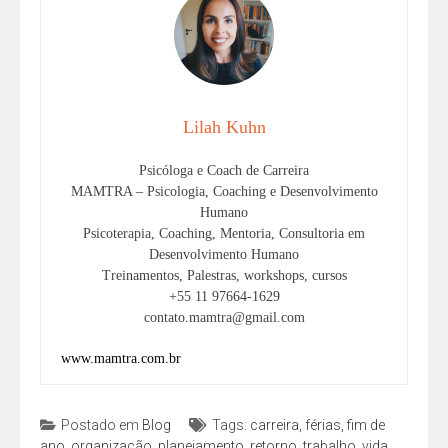
Lilah Kuhn
Psicóloga e Coach de Carreira
MAMTRA – Psicologia, Coaching e Desenvolvimento
Humano
Psicoterapia, Coaching, Mentoria, Consultoria em
Desenvolvimento Humano
Treinamentos, Palestras, workshops, cursos
+55 11 97664-1629
contato.mamtra@gmail.com
www.mamtra.com.br
Postado em
Blog
Tags:
carreira
,
férias
,
fim de
ano
,
organização
,
planejamento
,
retorno
,
trabalho
,
vida