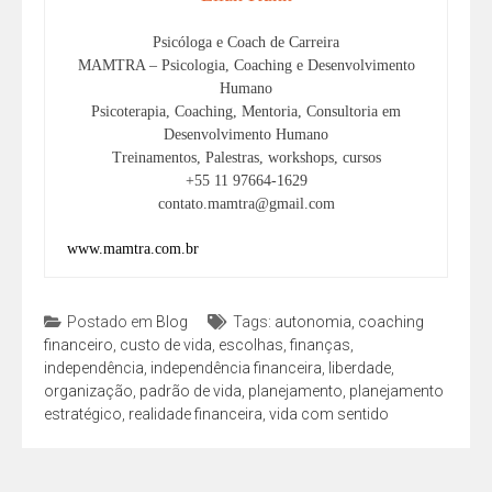
Psicóloga e Coach de Carreira
MAMTRA – Psicologia, Coaching e Desenvolvimento
Humano
Psicoterapia, Coaching, Mentoria, Consultoria em
Desenvolvimento Humano
Treinamentos, Palestras, workshops, cursos
+55 11 97664-1629
contato.mamtra@gmail.com
www.mamtra.com.br
Postado em
Blog
Tags:
autonomia
,
coaching
financeiro
,
custo de vida
,
escolhas
,
finanças
,
independência
,
independência financeira
,
liberdade
,
organização
,
padrão de vida
,
planejamento
,
planejamento
estratégico
,
realidade financeira
,
vida com sentido