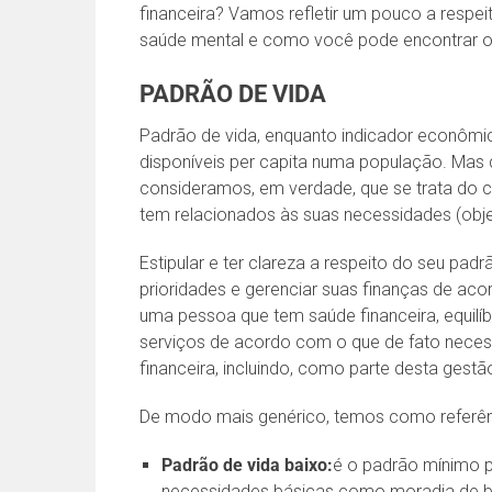
financeira? Vamos refletir um pouco a respe
saúde mental e como você pode encontrar o e
PADRÃO DE VIDA
Padrão de vida, enquanto indicador econômic
disponíveis per capita numa população. Mas
consideramos, em verdade, que se trata do c
tem relacionados às suas necessidades (objet
Estipular e ter clareza a respeito do seu pad
prioridades e gerenciar suas finanças de a
uma pessoa que tem saúde financeira, equilí
serviços de acordo com o que de fato necess
financeira, incluindo, como parte desta gest
De modo mais genérico, temos como referênci
Padrão de vida baixo:
é o padrão mínimo p
necessidades básicas como moradia de bai