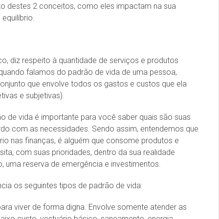
ito destes 2 conceitos, como eles impactam na sua
quilíbrio.
o, diz respeito à quantidade de serviços e produtos
 quando falamos do padrão de vida de uma pessoa,
onjunto que envolve todos os gastos e custos que ela
ivas e subjetivas).
rão de vida é importante para você saber quais são suas
cordo com as necessidades. Sendo assim, entendemos que
brio nas finanças, é alguém que consome produtos e
ita, com suas prioridades, dentro da sua realidade
ão, uma reserva de emergência e investimentos.
a os seguintes tipos de padrão de vida:
ara viver de forma digna. Envolve somente atender as
xo custo, vestuário básico, saneamento, energia,