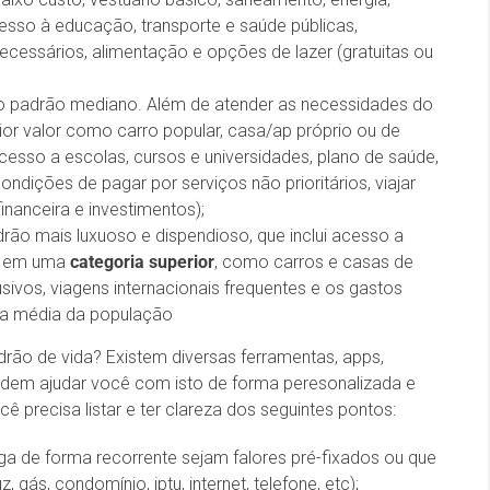
acesso à educação, transporte e saúde públicas,
cessários, alimentação e opções de lazer (gratuitas ou
o padrão mediano. Além de atender as necessidades do
aior valor como carro popular, casa/ap próprio ou de
 acesso a escolas, cursos e universidades, plano de saúde,
ndições de pagar por serviços não prioritários, viajar
inanceira e investimentos);
ão mais luxuoso e dispendioso, que inclui acesso a
ia em uma
categoria
superior
, como carros e casas de
usivos, viagens internacionais frequentes e os gastos
a média da população
drão de vida? Existem diversas ferramentas, apps,
odem ajudar você com isto de forma peresonalizada e
ê precisa listar e ter clareza dos seguintes pontos:
ga de forma recorrente sejam falores pré-fixados ou que
, gás, condomínio, iptu, internet, telefone, etc);