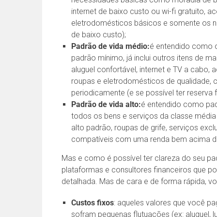
internet de baixo custo ou wi-fi gratuito, 
eletrodomésticos básicos e somente os ne
de baixo custo);
Padrão de vida médio:
é entendido como 
padrão mínimo, já inclui outros itens de m
aluguel confortável, internet e TV a cabo,
roupas e eletrodomésticos de qualidade, co
periodicamente (e se possível ter reserva f
Padrão de vida alto:
é entendido como padr
todos os bens e serviços da classe méd
alto padrão, roupas de grife, serviços excl
compatíveis com uma renda bem acima d
Mas e como é possível ter clareza do seu pa
plataformas e consultores financeiros que p
detalhada. Mas de cara e de forma rápida, voc
Custos fixos
: aqueles valores que você pa
sofram pequenas flutuações (ex: aluguel, luz