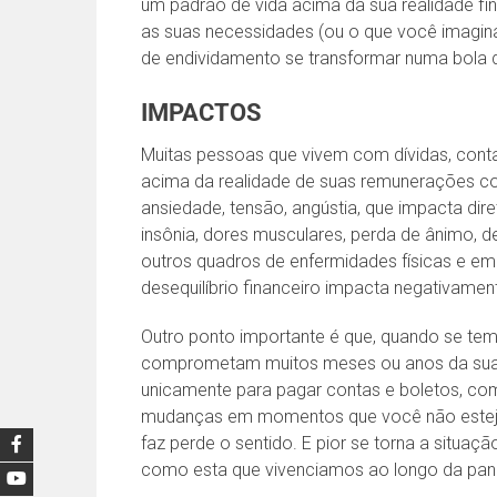
um padrão de vida acima da sua realidade fin
as suas necessidades (ou o que você imagin
de endividamento se transformar numa bola 
IMPACTOS
Muitas pessoas que vivem com dívidas, cont
acima da realidade de suas remunerações co
ansiedade, tensão, angústia, que impacta dire
insônia, dores musculares, perda de ânimo, 
outros quadros de enfermidades físicas e em
desequilíbrio financeiro impacta negativamen
Outro ponto importante é que, quando se tem 
comprometam muitos meses ou anos da sua vi
unicamente para pagar contas e boletos, c
mudanças em momentos que você não esteja m
faz perde o sentido. E pior se torna a situaç
como esta que vivenciamos ao longo da pa