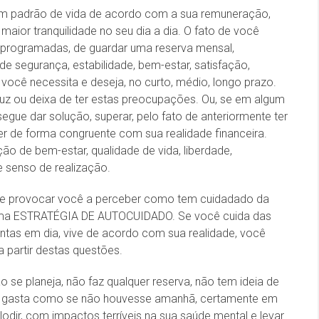
 um padrão de vida de acordo com a sua remuneração,
aior tranquilidade no seu dia a dia. O fato de você
 programadas, de guardar uma reserva mensal,
e segurança, estabilidade, bem-estar, satisfação,
 você necessita e deseja, no curto, médio, longo prazo.
z ou deixa de ter estas preocupações. Ou, se em algum
ue dar solução, superar, pelo fato de anteriormente ter
er de forma congruente com sua realidade financeira.
o de bem-estar, qualidade de vida, liberdade,
 senso de realização.
o de provocar você a perceber como tem cuidadado da
é uma ESTRATÉGIA DE AUTOCUIDADO. Se você cuida das
ontas em dia, vive de acordo com sua realidade, você
a partir destas questões.
 se planeja, não faz qualquer reserva, não tem ideia de
 e gasta como se não houvesse amanhã, certamente em
dir, com impactos terríveis na sua saúde mental e levar