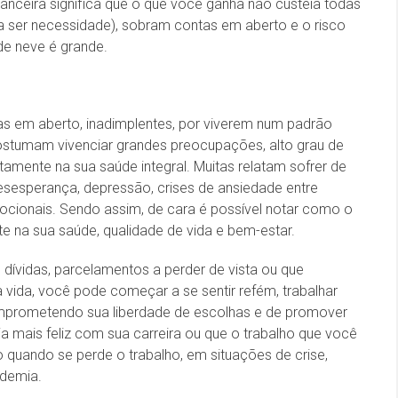
anceira significa que o que você ganha não custeia todas
a ser necessidade), sobram contas em aberto e o risco
de neve é grande.
as em aberto, inadimplentes, por viverem num padrão
stumam vivenciar grandes preocupações, alto grau de
tamente na sua saúde integral. Muitas relatam sofrer de
desesperança, depressão, crises de ansiedade entre
ocionais. Sendo assim, de cara é possível notar como o
te na sua saúde, qualidade de vida e bem-estar.
dívidas, parcelamentos a perder de vista ou que
da, você pode começar a se sentir refém, trabalhar
omprometendo sua liberdade de escolhas e de promover
ais feliz com sua carreira ou que o trabalho que você
ão quando se perde o trabalho, em situações de crise,
ndemia.