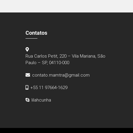
Contatos
:
Rua Carlos Petit, 220 – Vila Mariana, São
Paulo – SP, 04110-000
:
contato.mamtra@gmail.com
: +55 11 97664-1629
: lilahcunha