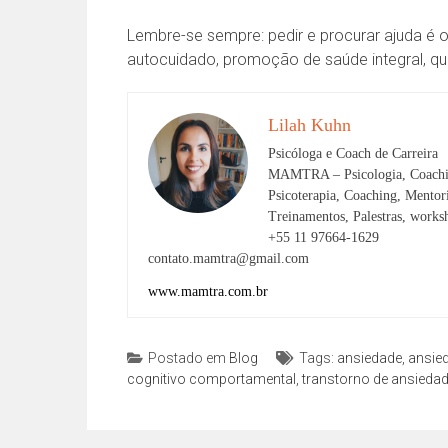
Lembre-se sempre: pedir e procurar ajuda é
autocuidado, promoção de saúde integral, qu
Lilah Kuhn
Psicóloga e Coach de Carreira
MAMTRA – Psicologia, Coachi
Psicoterapia, Coaching, Mento
Treinamentos, Palestras, works
+55 11 97664-1629
contato.mamtra@gmail.com
www.mamtra.com.br
Postado em
Blog
Tags:
ansiedade
,
ansie
cognitivo comportamental
,
transtorno de ansiedad