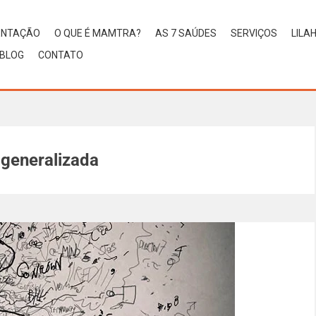
ENTAÇÃO
O QUE É MAMTRA?
AS 7 SAÚDES
SERVIÇOS
LILA
BLOG
CONTATO
 generalizada