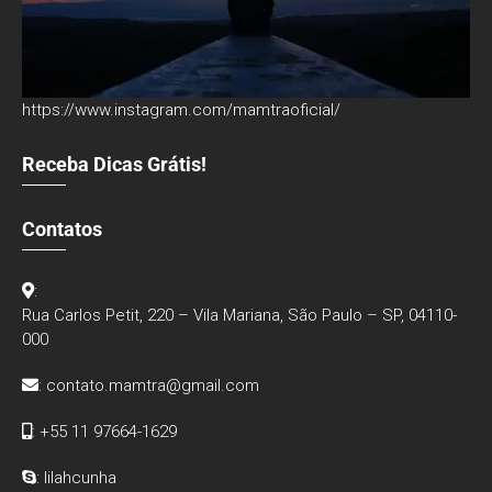
https://www.instagram.com/mamtraoficial/
Receba Dicas Grátis!
Contatos
:
Rua Carlos Petit, 220 – Vila Mariana, São Paulo – SP, 04110-
000
:
contato.mamtra@gmail.com
: +55 11 97664-1629
: lilahcunha