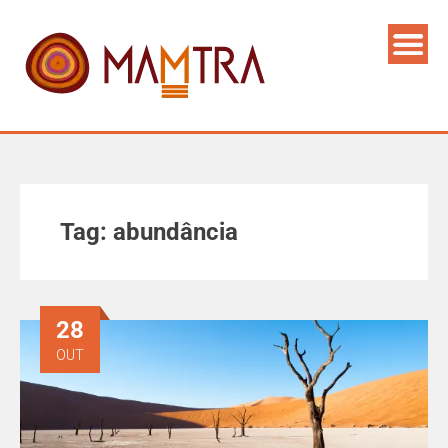
Tag:
abundância
28
OUT