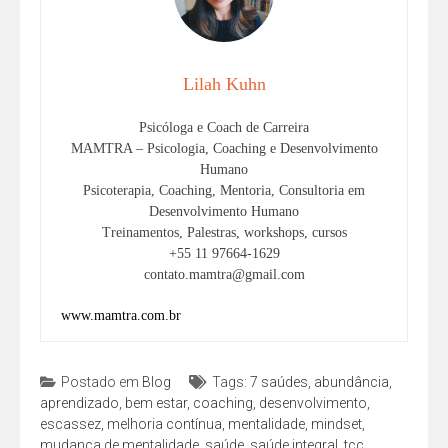
Lilah Kuhn
Psicóloga e Coach de Carreira
MAMTRA – Psicologia, Coaching e Desenvolvimento
Humano
Psicoterapia, Coaching, Mentoria, Consultoria em
Desenvolvimento Humano
Treinamentos, Palestras, workshops, cursos
+55 11 97664-1629
contato.mamtra@gmail.com
www.mamtra.com.br
Postado em
Blog
Tags:
7 saúdes
,
abundância
,
aprendizado
,
bem estar
,
coaching
,
desenvolvimento
,
escassez
,
melhoria contínua
,
mentalidade
,
mindset
,
mudança de mentalidade
,
saúde
,
saúde integral
,
tcc
,