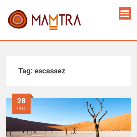
Tag:
escassez
28
OUT