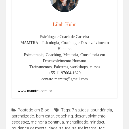
Lilah Kuhn
Psicóloga e Coach de Carreira
MAMTRA – Psicologia, Coaching e Desenvolvimento
Humano
Psicoterapia, Coaching, Mentoria, Consultoria em
Desenvolvimento Humano
Treinamentos, Palestras, workshops, cursos
+55 11 97664-1629
contato.mamtra@gmail.com
www.mamtra.com.br
Postado em
Blog
Tags:
7 saúdes
,
abundância
,
aprendizado
,
bem estar
,
coaching
,
desenvolvimento
,
escassez
,
melhoria contínua
,
mentalidade
,
mindset
,
mudança de mentalidade
,
saúde
,
saúde integral
,
tcc
,