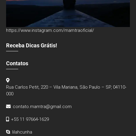
https://www.instagram.com/mamtraoficial/
Receba Dicas Grátis!
Contatos
:
Rua Carlos Petit, 220 – Vila Mariana, São Paulo – SP, 04110-
000
:
contato.mamtra@gmail.com
: +55 11 97664-1629
: lilahcunha