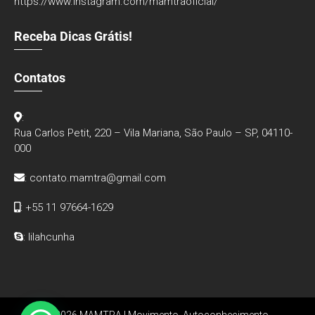
https://www.instagram.com/mamtraoficial/
Receba Dicas Grátis!
Contatos
:
Rua Carlos Petit, 220 – Vila Mariana, São Paulo – SP, 04110-
000
:
contato.mamtra@gmail.com
: +55 11 97664-1629
: lilahcunha