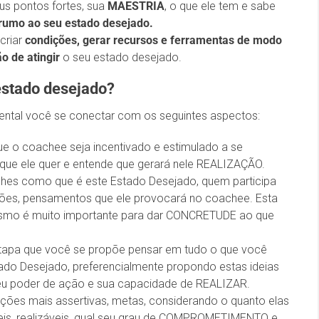
eus pontos fortes, sua
MAESTRIA
, o que ele tem e sabe
 rumo ao seu estado desejado.
criar
condições, gerar recursos e ferramentas de modo
o de atingir
o seu estado desejado.
estado desejado?
ental você se conectar com os seguintes aspectos:
ue o coachee seja incentivado e estimulado a se
 que ele quer e entende que gerará nele REALIZAÇÃO.
alhes como que é este Estado Desejado, quem participa
ções, pensamentos que ele provocará no coachee. Esta
mesmo é muito importante para dar CONCRETUDE ao que
etapa que você se propõe pensar em tudo o que você
do Desejado, preferencialmente propondo estas ideias
eu poder de ação e sua capacidade de REALIZAR.
es mais assertivas, metas, considerando o quanto elas
áveis, realizáveis, qual seu grau de COMPROMETIMENTO e