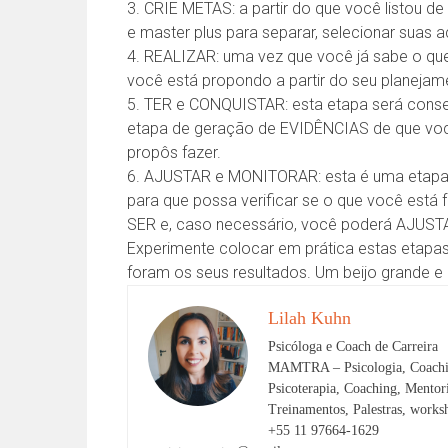
3. CRIE METAS: a partir do que você listou d
e master plus para separar, selecionar sua
4. REALIZAR: uma vez que você já sabe o qu
você está propondo a partir do seu planejam
5. TER e CONQUISTAR: esta etapa será conse
etapa de geração de EVIDÊNCIAS de que você
propôs fazer.
6. AJUSTAR e MONITORAR: esta é uma etapa
para que possa verificar se o que você est
SER e, caso necessário, você poderá AJUSTA
Experimente colocar em prática estas etap
foram os seus resultados. Um beijo grande e
Lilah Kuhn
Psicóloga e Coach de Carreira
MAMTRA – Psicologia, Coachi
Psicoterapia, Coaching, Mento
Treinamentos, Palestras, works
+55 11 97664-1629