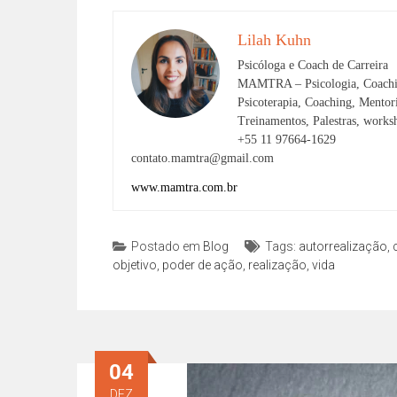
Lilah Kuhn
Psicóloga e Coach de Carreira
MAMTRA – Psicologia, Coachi
Psicoterapia, Coaching, Mento
Treinamentos, Palestras, works
+55 11 97664-1629
contato.mamtra@gmail.com
www.mamtra.com.br
Postado em
Blog
Tags:
autorrealização
,
objetivo
,
poder de ação
,
realização
,
vida
04
DEZ