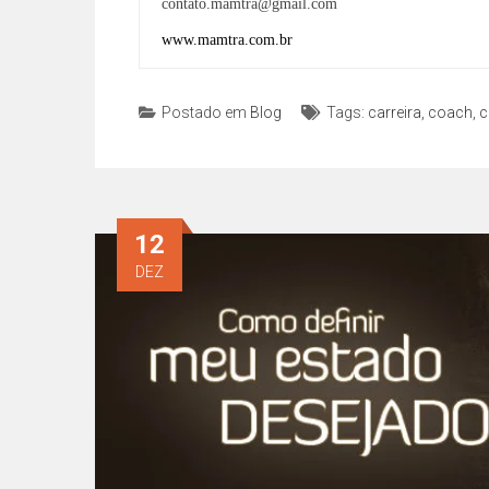
contato.mamtra@gmail.com
www.mamtra.com.br
Postado em
Blog
Tags:
carreira
,
coach
,
c
12
DEZ