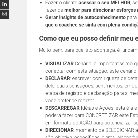
Fazer o cliente
acessar o seu MELHOR
, s
fazer de
melhor para direcionar esforços
Gerar insights de autoconhecimento
para 
que o coachee se sinta com plena condiçã
Como que eu posso definir meu 
Muito bem, para que isto aconteça, é fundam
VISUALIZAR
Cenário: é importantíssimo q
conectar com esta situação, este cenário
DECLARAR
: escrever com riqueza de det
dele, quais sensações, sentimentos, emo
etapa de registro e declaração para si 
você pretende realizar.
DESCARREGAR
Idéias e Ações: esta é a 
poderá fazer para CONCRETIZAR este Esta
em formato de AÇÃO para potencializar s
DIRECIONAR
: momento de SELECIONAR açõ
são objetiva, específicas, claras, alcanç