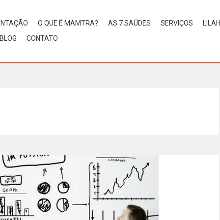
ENTAÇÃO
O QUE É MAMTRA?
AS 7 SAÚDES
SERVIÇOS
LILA
BLOG
CONTATO