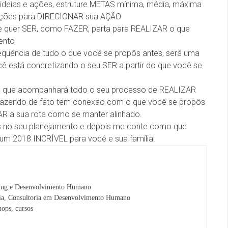
e ideias e ações, estruture METAS mínima, média, máxima
s ações para DIRECIONAR sua AÇÃO
e quer SER, como FAZER, parta para REALIZAR o que
ento
quência de tudo o que você se propôs antes, será uma
 está concretizando o seu SER a partir do que você se
 que acompanhará todo o seu processo de REALIZAR
á fazendo de fato tem conexão com o que você se propôs
R a sua rota como se manter alinhado.
as no seu planejamento e depois me conte como que
 um 2018 INCRÍVEL para você e sua família!
ng e Desenvolvimento Humano
ria, Consultoria em Desenvolvimento Humano
hops, cursos