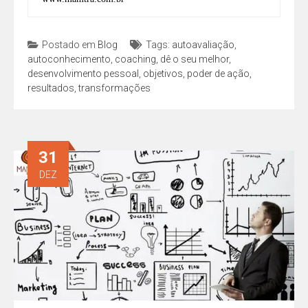
Postado em
Blog
Tags:
autoavaliação
,
autoconhecimento
,
coaching
,
dê o seu melhor
,
desenvolvimento pessoal
,
objetivos
,
poder de ação
,
resultados
,
transformações
31
DEZ