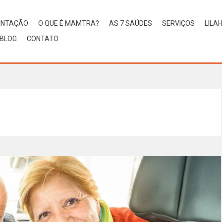
ENTAÇÃO
O QUE É MAMTRA?
AS 7 SAÚDES
SERVIÇOS
LILA
BLOG
CONTATO