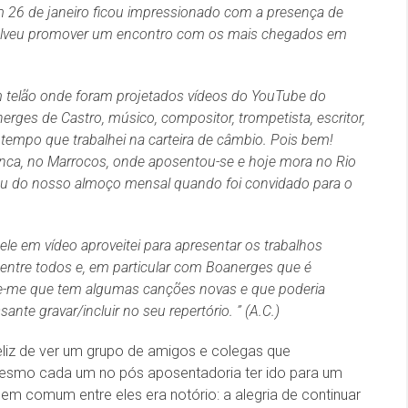
 26 de janeiro ficou impressionado com a presença de
solveu promover um encontro com os mais chegados em
m telão onde foram projetados vídeos do YouTube do
erges de Castro, músico, compositor, trompetista, escritor,
 tempo que trabalhei na carteira de câmbio. Pois bem!
anca, no Marrocos, onde aposentou-se e hoje mora no Rio
cipou do nosso almoço mensal quando foi convidado para o
le em vídeo aproveitei para apresentar os trabalhos
 entre todos e, em particular com Boanerges que é
se-me que tem algumas canções novas e que poderia
ante gravar/incluir no seu repertório. ” (A.C.)
 feliz de ver um grupo de amigos e colegas que
mesmo cada um no pós aposentadoria ter ido para um
 em comum entre eles era notório: a alegria de continuar