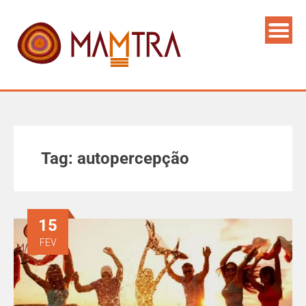
Tag:
autopercepção
15
FEV