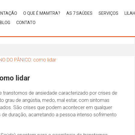
ENTAÇÃO
O QUE É MAMTRA?
AS 7 SAÚDES
SERVIÇOS
LILA
BLOG
CONTATO
mo lidar
e transtornos de ansiedade caracterizado por crises de
to grau de angústia, medo, mal estar, com sintomas
ciados. São crises que podem acontecer em qualquer
 de duração, acarretando a pessoa intenso sofrimento