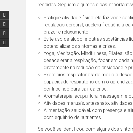
recaídas. Seguem algumas dicas importantís
Pratique atividade física: ela faz você sent
regulação cerebral, acelera frequência ca
prazer e relaxamento.
Evite uso de álcool e outras substâncias líc
potencializar os sintomas e crises.
Yoga, Meditação, Mindfullness, Pilates: sã
desacelerar a respiração, focar em cada m
diretamente na redução da ansiedade e 
Exercícios respiratórios: de modo a desac
capacidade respiratório com o aprendiza
contribuindo para sair da crise.
Aromaterapia, acupuntura, massagem e outr
Atividades manuais, artesanato, atividades a
Alimentação saudável, com presença e ali
com equilíbrio de nutrientes.
Se você se identificou com alguns dos sintom