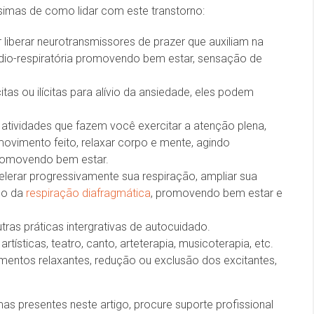
simas de como lidar com este transtorno:
ir liberar neurotransmissores de prazer que auxiliam na
rdio-respiratória promovendo bem estar, sensação de
itas ou ilícitas para alívio da ansiedade, eles podem
o atividades que fazem você exercitar a atenção plena,
ovimento feito, relaxar corpo e mente, agindo
promovendo bem estar.
elerar progressivamente sua respiração, ampliar sua
do da
respiração diafragmática
, promovendo bem estar e
as práticas intergrativas de autocuidado.
rtísticas, teatro, canto, arteterapia, musicoterapia, etc.
mentos relaxantes, redução ou exclusão dos excitantes,
as presentes neste artigo, procure suporte profissional