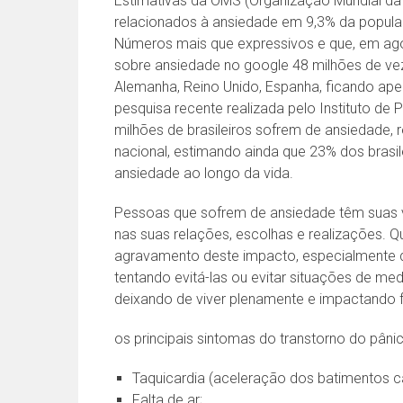
Estimativas da OMS (Organização Mundial da
relacionados à ansiedade em 9,3% da popula
Números mais que expressivos e que, em ago
sobre ansiedade no google 48 milhões de v
Alemanha, Reino Unido, Espanha, ficando ap
pesquisa recente realizada pelo Instituto de P
milhões de brasileiros sofrem de ansiedade,
nacional, estimando ainda que 23% dos brasil
ansiedade ao longo da vida.
Pessoas que sofrem de ansiedade têm suas v
nas suas relações, escolhas e realizações. 
agravamento deste impacto, especialmente q
tentando evitá-las ou evitar situações de med
deixando de viver plenamente e impactando f
os principais sintomas do transtorno do pâni
Taquicardia (aceleração dos batimentos c
Falta de ar;