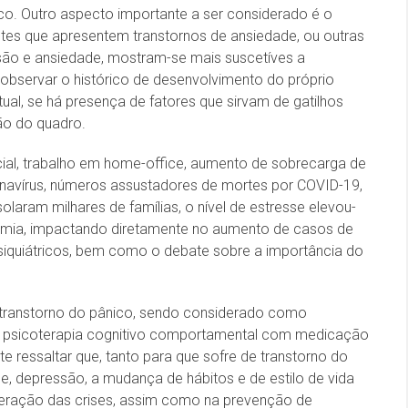
ico. Outro aspecto importante a ser considerado é o
entes que apresentem transtornos de ansiedade, ou outras
são e ansiedade, mostram-se mais suscetíves a
observar o histórico de desenvolvimento do próprio
ual, se há presença de fatores que sirvam de gatilhos
ão do quadro.
al, trabalho em home-office, aumento de sobrecarga de
onavírus, números assustadores de mortes por COVID-19,
solaram milhares de famílias, o nível de estresse elevou-
demia, impactando diretamente no aumento de casos de
siquiátricos, bem como o debate sobre a importância do
o transtorno do pânico, sendo considerado como
de psicoterapia cognitivo comportamental com medicação
e ressaltar que, tanto para que sofre de transtorno do
, depressão, a mudança de hábitos e de estilo de vida
eração das crises, assim como na prevenção de