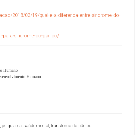
dacao/2018/03/19/qual-e-a-diferenca-entre-sindrome-do-
l-para-sindrome-do-panico/
to Humano
 Desenvolvimento Humano
,
psiquiatria
,
saúde mental
,
transtorno do pânico