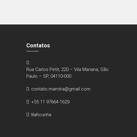
Contatos
:
Rua Carlos Petit, 220 – Vila Mariana, São
Paulo – SP, 04110-000
:
contato.mamtra@gmail.com
: +55 11 97664-1629
: lilahcunha