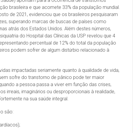
 Saúde) apontam para a ocorrência de transtornos
ção brasileira e que acomete 33% da população mundial.
sto de 2021, evidenciou que os brasileiros pesquisaram
ezes, superando marcas de buscas de países como
enas atrás dos Estados Unidos. Além destes números,
siquiatria do Hospital das Clínicas da USP revelou que 4
 representando percentual de 12% do total da população
eiros podem sofrer de algum distúrbio relacionado à
idas impactadas seriamente quanto à qualidade de vida,
Quem sofre do transtorno de pânico pode ter maior
uando a pessoa passa a viver em função das crises,
os irreais, imaginários ou desproporcionais à realidade,
ortemente na sua saúde integral.
co são:
ardíacos);