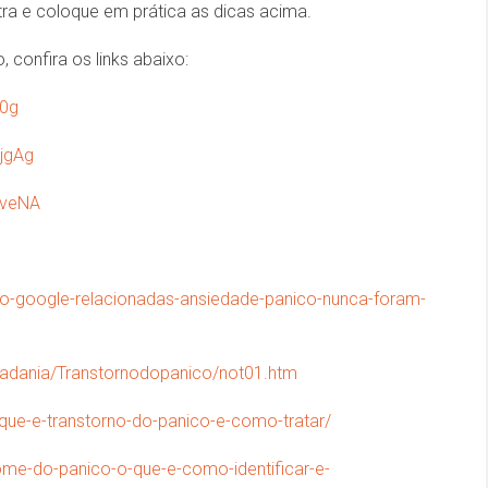
ra e coloque em prática as dicas acima.
 confira os links abaixo:
y0g
jgAg
hveNA
no-google-relacionadas-ansiedade-panico-nunca-foram-
idadania/Transtornodopanico/not01.htm
-que-e-transtorno-do-panico-e-como-tratar/
ome-do-panico-o-que-e-como-identificar-e-