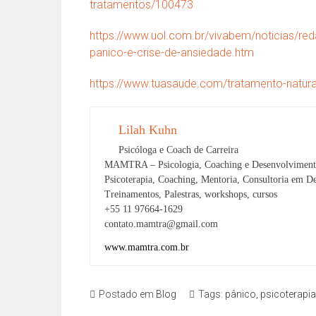
tratamentos/100473
https://www.uol.com.br/vivabem/noticias/re
panico-e-crise-de-ansiedade.htm
https://www.tuasaude.com/tratamento-natura
Lilah Kuhn
Psicóloga e Coach de Carreira
MAMTRA – Psicologia, Coaching e Desenvolvimen
Psicoterapia, Coaching, Mentoria, Consultoria em
Treinamentos, Palestras, workshops, cursos
+55 11 97664-1629
contato.mamtra@gmail.com
www.mamtra.com.br
Postado em
Blog
Tags:
pânico
,
psicoterapia