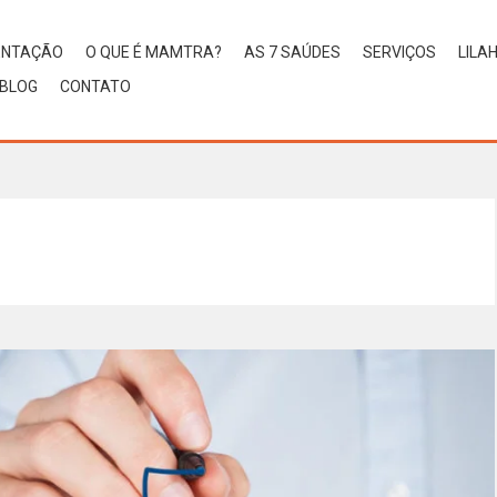
ENTAÇÃO
O QUE É MAMTRA?
AS 7 SAÚDES
SERVIÇOS
LILA
BLOG
CONTATO