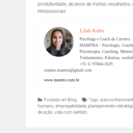
produtividade, alcance de metas, resultados,
interpessoais.
Lilah Kuhn
Psicóloga e Coach de Carreira
MAMTRA – Psicologia, Coachi
Psicoterapia, Coaching, Mento
Treinamentos, Palestras, works
+55 11 97664-1629
contato.mamtra@gmail.com
www.mamtra.com.br
Postado em
Blog
Tags:
autoconhecimen
humano
,
empregabilidade
,
planejameneto estratég
de ação
,
vida com sentido