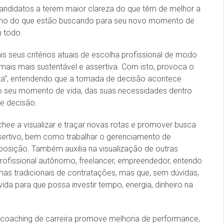
candidatos a terem maior clareza do que têm de melhor a
mo do que estão buscando para seu novo momento de
m todo.
s seus critérios atuais de escolha profissional de modo
mais mais sustentável e assertiva. Com isto, provoca o
rta”, entendendo que a tomada de decisão acontece
do seu momento de vida, das suas necessidades dentro
de decisão.
hee a visualizar e traçar novas rotas e promover busca
rtivo, bem como trabalhar o gerenciamento de
osição. Também auxilia na visualização de outras
ofissional autônomo, freelancer, empreendedor, entendo
rmas tradicionais de contratações, mas que, sem dúvidas,
vida para que possa investir tempo, energia, dinheiro na
 coaching de carreira promove melhoria de performance,