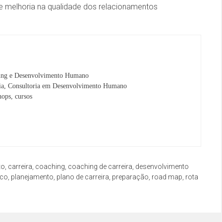
 e melhoria na qualidade dos relacionamentos
ng e Desenvolvimento Humano
ria, Consultoria em Desenvolvimento Humano
hops, cursos
to
,
carreira
,
coaching
,
coaching de carreira
,
desenvolvimento
ico
,
planejamento
,
plano de carreira
,
preparação
,
road map
,
rota