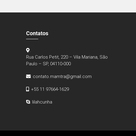
Contatos
:
Rua Carlos Petit, 220 – Vila Mariana, São
Paulo – SP, 04110-000
:
contato.mamtra@gmail.com
: +55 11 97664-1629
: lilahcunha