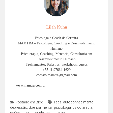
Lilah Kuhn
Psicóloga e Coach de Carreira
MAMTRA – Psicologia, Coaching e Desenvolvimento
Humano
Psicoterapia, Coaching, Mentoria, Consultoria em
Desenvolvimento Humano
Treinamentos, Palestras, workshops, cursos
+55 11 97664-1629
contato.mamtra@gmail.com
www.mamtra.com.br
Postado em
Blog
Tags:
autoconhecimento
,
depressão
,
doença mental
,
psicologia
,
psicoterapia
,
saúde integral
,
saúde mental
,
terapia