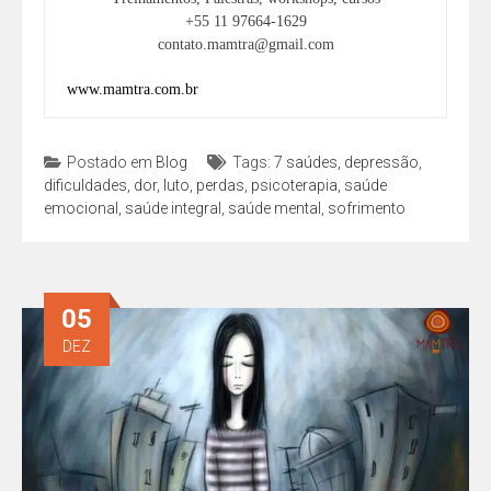
+55 11 97664-1629
contato.mamtra@gmail.com
www.mamtra.com.br
Postado em
Blog
Tags:
7 saúdes
,
depressão
,
dificuldades
,
dor
,
luto
,
perdas
,
psicoterapia
,
saúde
emocional
,
saúde integral
,
saúde mental
,
sofrimento
05
DEZ