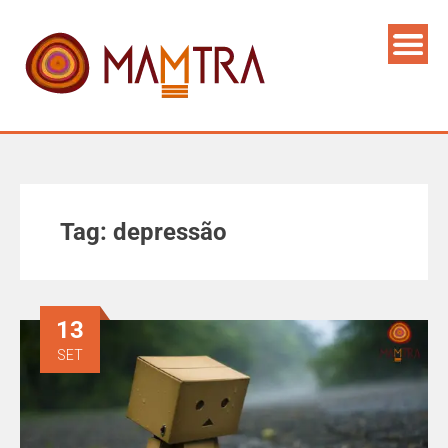
Tag:
depressão
13
SET