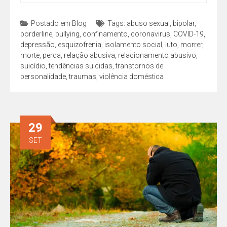
Postado em
Blog
Tags:
abuso sexual
,
bipolar
,
borderline
,
bullying
,
confinamento
,
coronavirus
,
COVID-19
,
depressão
,
esquizofrenia
,
isolamento social
,
luto
,
morrer
,
morte
,
perda
,
relação abusiva
,
relacionamento abusivo
,
suicídio
,
tendências suicidas
,
transtornos de
personalidade
,
traumas
,
violência doméstica
29
SET