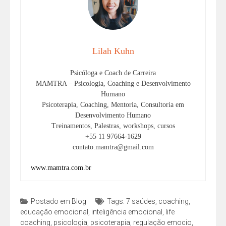
Lilah Kuhn
Psicóloga e Coach de Carreira
MAMTRA – Psicologia, Coaching e Desenvolvimento
Humano
Psicoterapia, Coaching, Mentoria, Consultoria em
Desenvolvimento Humano
Treinamentos, Palestras, workshops, cursos
+55 11 97664-1629
contato.mamtra@gmail.com
www.mamtra.com.br
Postado em
Blog
Tags:
7 saúdes
,
coaching
,
educação emocional
,
inteligência emocional
,
life
coaching
,
psicologia
,
psicoterapia
,
regulação emocio
,