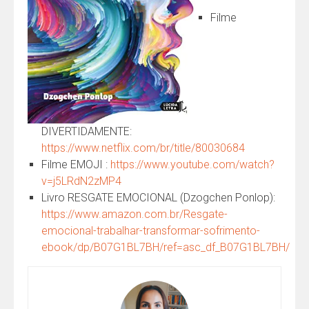
Filme
DIVERTIDAMENTE:
https://www.netflix.com/br/title/80030684
Filme EMOJI :
https://www.youtube.com/watch?
v=j5LRdN2zMP4
Livro RESGATE EMOCIONAL (Dzogchen Ponlop):
https://www.amazon.com.br/Resgate-
emocional-trabalhar-transformar-sofrimento-
ebook/dp/B07G1BL7BH/ref=asc_df_B07G1BL7BH/