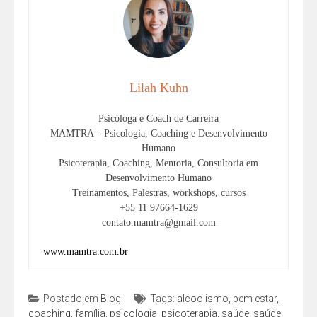
Lilah Kuhn
Psicóloga e Coach de Carreira
MAMTRA – Psicologia, Coaching e Desenvolvimento
Humano
Psicoterapia, Coaching, Mentoria, Consultoria em
Desenvolvimento Humano
Treinamentos, Palestras, workshops, cursos
+55 11 97664-1629
contato.mamtra@gmail.com
www.mamtra.com.br
Postado em
Blog
Tags:
alcoolismo
,
bem estar
,
coaching
,
família
,
psicologia
,
psicoterapia
,
saúde
,
saúde