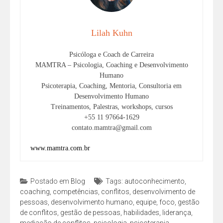
Lilah Kuhn
Psicóloga e Coach de Carreira
MAMTRA – Psicologia, Coaching e Desenvolvimento
Humano
Psicoterapia, Coaching, Mentoria, Consultoria em
Desenvolvimento Humano
Treinamentos, Palestras, workshops, cursos
+55 11 97664-1629
contato.mamtra@gmail.com
www.mamtra.com.br
Postado em
Blog
Tags:
autoconhecimento
,
coaching
,
competências
,
conflitos
,
desenvolvimento de
pessoas
,
desenvolvimento humano
,
equipe
,
foco
,
gestão
de conflitos
,
gestão de pessoas
,
habilidades
,
liderança
,
mediação de conflitos
,
psicologia
,
psicoterapia
,