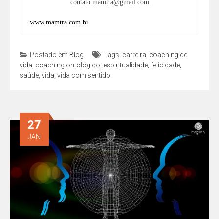
contato.mamtra@gmail.com
www.mamtra.com.br
Postado em
Blog
Tags:
carreira
,
coaching de
vida
,
coaching ontológico
,
espiritualidade
,
felicidade
,
saúde
,
vida
,
vida com sentido
27
JAN