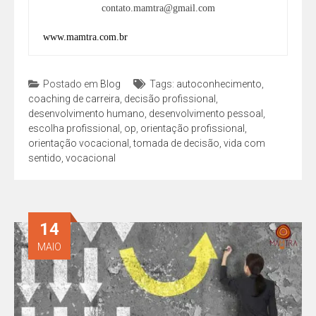
contato.mamtra@gmail.com
www.mamtra.com.br
Postado em
Blog
Tags:
autoconhecimento
,
coaching de carreira
,
decisão profissional
,
desenvolvimento humano
,
desenvolvimento pessoal
,
escolha profissional
,
op
,
orientação profissional
,
orientação vocacional
,
tomada de decisão
,
vida com
sentido
,
vocacional
14
MAIO