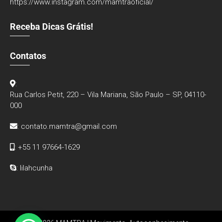
https://www.instagram.com/mamtraoficial/
Receba Dicas Grátis!
Contatos
:
Rua Carlos Petit, 220 – Vila Mariana, São Paulo – SP, 04110-
000
:
contato.mamtra@gmail.com
: +55 11 97664-1629
: lilahcunha