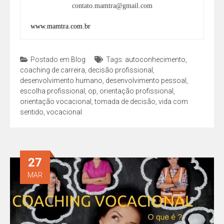
contato.mamtra@gmail.com
www.mamtra.com.br
Postado em
Blog
Tags:
autoconhecimento
,
coaching de carreira
,
decisão profissional
,
desenvolvimento humano
,
desenvolvimento pessoal
,
escolha profissional
,
op
,
orientação profissional
,
orientação vocacional
,
tomada de decisão
,
vida com
sentido
,
vocacional
27
MAR