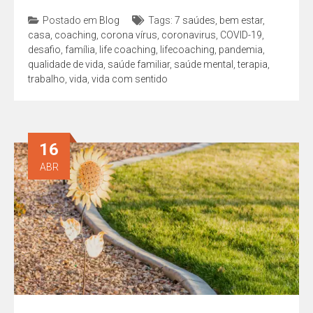
Postado em
Blog
Tags:
7 saúdes
,
bem estar
,
casa
,
coaching
,
corona vírus
,
coronavirus
,
COVID-19
,
desafio
,
família
,
life coaching
,
lifecoaching
,
pandemia
,
qualidade de vida
,
saúde familiar
,
saúde mental
,
terapia
,
trabalho
,
vida
,
vida com sentido
16
ABR