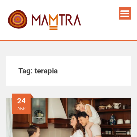
Tag:
terapia
24
ABR